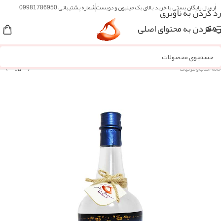
ارسال رایگان پستی با خرید بالای یک میلیون و دویست
شماره پشتیبانی 09981786950
رد کردن به ناوبری
رد کردن به محتوای اصلی
منو
خانه
/
گلاب و عرقیات