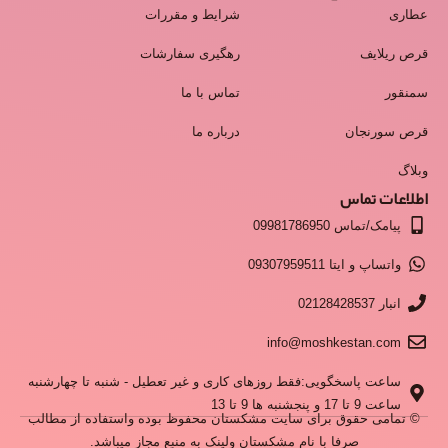
عطاری
شرایط و مقررات
قرص ریلایف
رهگیری سفارشات
سمنقور
تماس با ما
قرص سورنجان
درباره ما
وبلاگ
اطلاعات تماس
پیامک/تماس 09981786950
واتساپ و ایتا 09307959511
انبار 02128428537
info@moshkestan.com
ساعت پاسخگویی:فقط روزهای کاری و غیر تعطیل - شنبه تا چهارشنبه
ساعت 9 تا 17 و پنجشنبه ها 9 تا 13
© تمامی حقوق برای سایت مشکستان محفوظ بوده واستفاده از مطالب
صرفا با نام مشکستان ولینک به منبع مجاز میباشد.