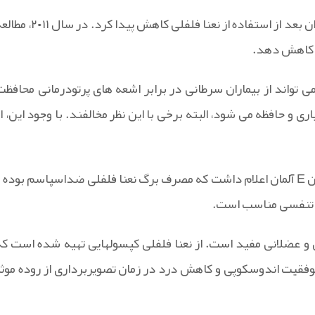
مطالعه ای در ایتالیا نشان داد که علائم التهاب روده در ۷۵% بیماران بعد از استفاده از نعنا فلفلی کاهش پیدا کرد. در
را کاهش دهد.
ی تواند از بیماران سرطانی در برابر اشعه های پرتودرمانی محافظت
و حافظه می شود، البته برخی با این نظر مخالفند. با وجود این، از
ماده pulegone موجود در نعنا فلفلی حشره کش است. کمیسیون E آلمان اعلام داشت که مصرف برگ نعنا فلفلی ضداسپاسم بوده 
ات تنفسی مناسب است.
و عضلانی مفید است. از نعنا فلفلی کپسولهایی تهیه شده است که
فقیت اندوسکوپی و کاهش درد در زمان تصویربرداری از روده موثر