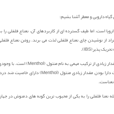
گیاه دارویی و معطر آشنا بشیم:
Mentha  است. این گیاه بومی اروپا است، اما طیف گسترده ای از کاربردهای آن، نعناع فلفلی را ب
د از نوشیدن چای نعناع فلفلی لذت می برند. روغن نعناع فلفلی
ک پذیر(IBS).
اینگونه نعنا که کمتر به عنوان خوراکی مصرف می شود، دارای مقدار زیادی از ترکیب مهمی به نام منتول (Menthol) است. ب
که این گونه نعنا دارای خواص متعدد انواع نعناست، ولی به علت دارا بودن مقدار زیادی منتول (Menthol) دارای خاصیت ضد 
نعناست.
ه نعنا فلفلی را به یکی از محبوب ترین گونه های دمنوش در جهان