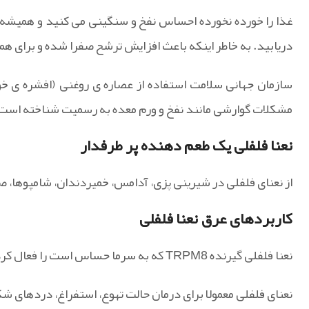
غذا را خورده نخورده احساس نفخ و سنگینی می کنید و همیشه 
دریابید. به خاطر اینکه باعث افزایش ترشح صفرا شده و برای 
سازمان جهانی سلامت استفاده از عصاره ی روغنی (افشره ی خور
مشکلات گوارشی مانند نفخ و ورم معده به رسمیت شناخته است
نعنا فلفلی یک طعم دهنده پر طرفدار
از نعنای فلفلی در شیرینی پزی، آدامس، خمیردندان، شامپوها، 
کاربردهای عرق نعنا فلفلی
نعنا فلفلی گیرنده TRPM8 که به سرما حساس است را فعال کرده و باعث ایجاد احساس خنگی در هنگام استفاده موضعی می شود.
نعنای فلفلی معمولا برای درمان حالت تهوع، استفراغ، دردهای ش