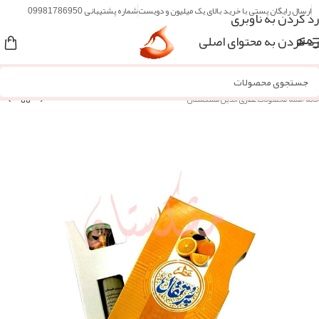
ارسال رایگان پستی با خرید بالای یک میلیون و دویست
شماره پشتیبانی 09981786950
رد کردن به ناوبری
رد کردن به محتوای اصلی
منو
خانه
/
همه محصولات عطاری آنلاین مُشکستان