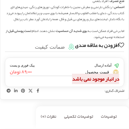
منع مصرف :
افراد بلغمی
احساس :
رنگش نارنجی و عطرش عجین با خاطرات کودکی، نوروزهای رنگی، عیدی‌های لای
کتاب بندگی، دعای یا مقلب القلوب و الابصار همیشه با بوی سیب و پرتقالدلمان را پیوند می‌زد
با نگاه دلدار، لبخندهای بهار و روزهای بی قیل و قال، همه را یادمان آورد عطر ناب پرتقال
اما برخی افراد ممکن است به
بوی شدید آن حساسیت
نشان دهند. انجام
تست پوستی قبل
از
استفاده توصیه می‌شود.
افزودن به علاقه مندی
ضمانت کیفیت
آماده ارسال
پیک فوری و پست
۸۹,۰۰۰
تومان
قیمت محصول
در انبار موجود نمی باشد
اشتراک گذاری:
توضیحات
توضیحات تکمیلی
نظرات (0)