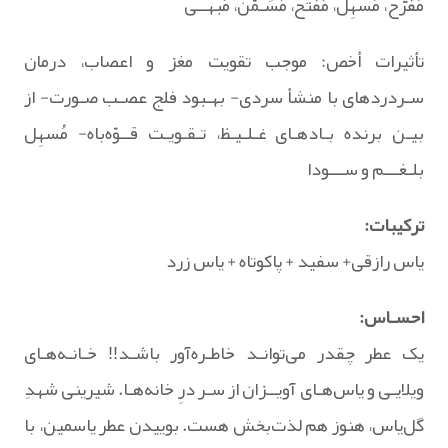
مُفَرَّح، مُسهِل، مُفَتّح، مُسَـمّن، مُبهــی
تأثیرات أخص: موجب تقویت مغز و اعصاب، درمان
سـردردهای با منشأ سردی- بهـبود فلج عصـب صـورت- از
بیـن برنده بـادهـای غـلـیـظ، تـقـویـت قــوّه‌باه- مُسهِل
بلـغـــم و ســـودا
ترکیبات:
یاس رازقی+ سفید + پاکوتاه + یاس زرد
احسـاس:
یک عطر چقدر می‌توانـد خاطـره‌آور باشـد!! خـانـه‌هـای
ویلایـی و یاس‌هـای آویــزان از سـر درِ خانه‌هـا. شیرینی شهدِ
گل‌یاس، هنوز هم لذت‌بخش هست. بوییدن عطر یاسمین، با