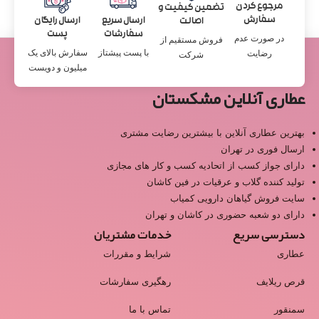
مرجوع کردن
تضمین کیفیت و
سفارش
ارسال سریع
ارسال رایگان
اصالت
سفارشات
پست
در صورت عدم
فروش مستقیم از
با پست پیشتاز
سفارش بالای یک
رضایت
شرکت
میلیون و دویست
عطاری آنلاین مشکستان
بهترین عطاری آنلاین با بیشترین رضایت مشتری
ارسال فوری در تهران
دارای جواز کسب از اتحادیه کسب و کار های مجازی
تولید کننده گلاب و عرقیات در فین کاشان
سایت فروش گیاهان دارویی کمیاب
دارای دو شعبه حضوری در کاشان و تهران
دسترسی سریع
خدمات مشتریان
عطاری
شرایط و مقررات
قرص ریلایف
رهگیری سفارشات
سمنقور
تماس با ما