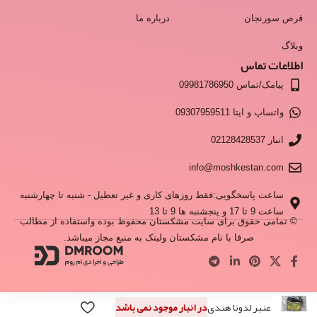
قرص سورنجان
درباره ما
وبلاگ
اطلاعات تماس
پیامک/تماس 09981786950
واتساپ و ایتا 09307959511
انبار 02128428537
info@moshkestan.com
ساعت پاسخگویی:فقط روزهای کاری و غیر تعطیل - شنبه تا چهارشنبه
ساعت 9 تا 17 و پنجشنبه ها 9 تا 13
© تمامی حقوق برای سایت مشکستان محفوظ بوده واستفاده از مطالب
صرفا با نام مشکستان ولینک به منبع مجاز میباشد.
عنبر لدونا هندی
در انبار موجود نمی باشد