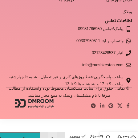
وبلاگ
اطلاعات تماس
پیامک/تماس 09981786950
واتساپ و ایتا 09307959511
انبار 02128428537
info@moshkestan.com
ساعت پاسخگویی:فقط روزهای کاری و غیر تعطیل - شنبه تا چهارشنبه
ساعت 9 تا 17 و پنجشنبه ها 9 تا 13
© تمامی حقوق برای سایت مشکستان محفوظ بوده واستفاده از مطالب
صرفا با نام مشکستان ولینک به منبع مجاز میباشد.
عود شیخ الشیوخ
موجود