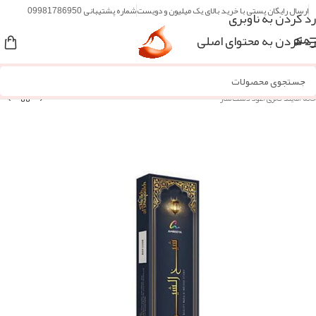
ارسال رایگان پستی با خرید بالای یک میلیون و دویست
شماره پشتیبانی 09981786950
رد کردن به ناوبری
رد کردن به محتوای اصلی
منو
خانه
/
مایند گالری
/
عود دست ساز