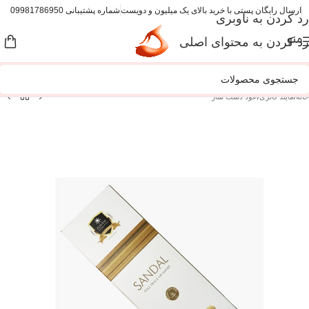
ارسال رایگان پستی با خرید بالای یک میلیون و دویست
شماره پشتیبانی 09981786950
رد کردن به ناوبری
منو
رد کردن به محتوای اصلی
خانه
/
مایند گالری
/
عود دست ساز