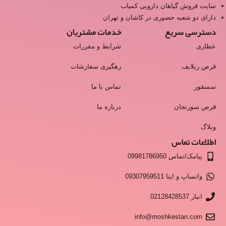
سایت فروش گیاهان دارویی کمیاب
دارای دو شعبه حضوری در کاشان و تهران
دسترسی سریع
خدمات مشتریان
عطاری
شرایط و مقررات
قرص ریلایف
رهگیری سفارشات
سمنقور
تماس با ما
قرص سورنجان
درباره ما
وبلاگ
اطلاعات تماس
پیامک/تماس 09981786950
واتساپ و ایتا 09307959511
انبار 02128428537
info@moshkestan.com