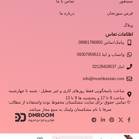
سمنقور
تماس با ما
قرص سورنجان
درباره ما
وبلاگ
اطلاعات تماس
پیامک/تماس 09981786950
واتساپ و ایتا 09307959511
انبار 02128428537
info@moshkestan.com
ساعت پاسخگویی:فقط روزهای کاری و غیر تعطیل - شنبه تا چهارشنبه
ساعت 9 تا 17 و پنجشنبه ها 9 تا 13
© تمامی حقوق برای سایت مشکستان محفوظ بوده واستفاده از مطالب
صرفا با نام مشکستان ولینک به منبع مجاز میباشد.