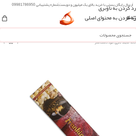
ارسال رایگان پستی با خرید بالای یک میلیون و دویست
شماره پشتیبانی 09981786950
رد کردن به ناوبری
رد کردن به محتوای اصلی
منو
خانه
/
مایند گالری
/
عود دست ساز