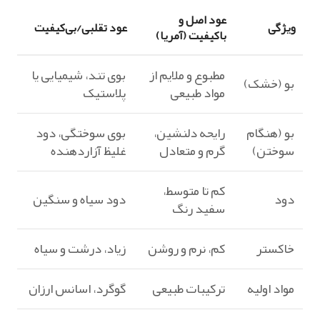
عود اصل و
ویژگی
عود تقلبی/بی‌کیفیت
باکیفیت (آمریا)
مطبوع و ملایم از
بوی تند، شیمیایی یا
بو (خشک)
مواد طبیعی
پلاستیک
بو (هنگام
رایحه دلنشین،
بوی سوختگی، دود
سوختن)
گرم و متعادل
غلیظ آزاردهنده
کم تا متوسط،
دود
دود سیاه و سنگین
سفید رنگ
خاکستر
کم، نرم و روشن
زیاد، درشت و سیاه
مواد اولیه
ترکیبات طبیعی
گوگرد، اسانس ارزان