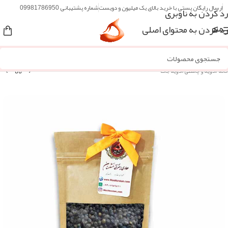
ارسال رایگان پستی با خرید بالای یک میلیون و دویست
شماره پشتیبانی 09981786950
رد کردن به ناوبری
رد کردن به محتوای اصلی
منو
خانه
/
ادویه و چاشنی
/
ادویه جات