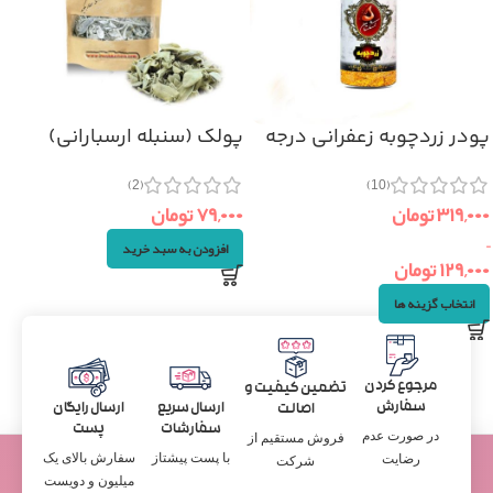
پودر زردچوبه زعفرانی درجه
پولک (سنبله ارسبارانی)
یک
۵۰گرم
(2)
(10)
۳۱۹,۰۰۰
تومان
۷۹,۰۰۰
تومان
–
افزودن به سبد خرید
۱۲۹,۰۰۰
تومان
انتخاب گزینه ها
مرجوع کردن
تضمین کیفیت و
سفارش
ارسال سریع
ارسال رایگان
اصالت
سفارشات
پست
در صورت عدم
فروش مستقیم از
با پست پیشتاز
سفارش بالای یک
رضایت
شرکت
میلیون و دویست