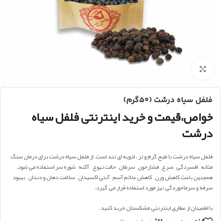
بزرگنمایی تصویر
فلفل سیاه درشت (۵۰گرم)
خواص،قیمت و خرید اینترنتی فلفل سیاه
درشت
فلفل سیاه درشت با طبع گرم و تر ، ادویه ای تند است. از فلفل سیاه درشت برای درمان سنگ
مثانه – افسردگی – صرع – فشارخون – سرطان – حالت تهوع – آکنه – شوره سر استفاده می شود.
همچنین باعث کاهش ورن – کاهش علائم آسم – آنتی اکسیدان – سلامت دهان و دندان – بهبود
سرفه و سرماخوردگی نیز مورد استفاده قرار می گیرد.
با اطمینان از عطاری اینترنتی مشکستان خرید کنید.