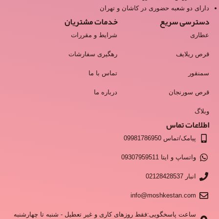
دارای دو شعبه حضوری در کاشان و تهران
دسترسی سریع
خدمات مشتریان
عطاری
شرایط و مقررات
قرص ریلایف
رهگیری سفارشات
سمنقور
تماس با ما
قرص سورنجان
درباره ما
وبلاگ
اطلاعات تماس
پیامک/تماس 09981786950
واتساپ و ایتا 09307959511
انبار 02128428537
info@moshkestan.com
ساعت پاسخگویی:فقط روزهای کاری و غیر تعطیل - شنبه تا چهارشنبه