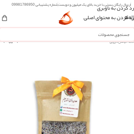
ارسال رایگان پستی با خرید بالای یک میلیون و دویست
شماره پشتیبانی 09981786950
رد کردن به ناوبری
رد کردن به محتوای اصلی
منو
خانه
/
گیاهان دارویی