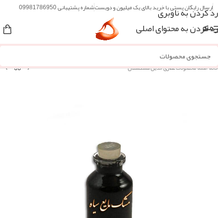
ارسال رایگان پستی با خرید بالای یک میلیون و دویست
شماره پشتیبانی 09981786950
رد کردن به ناوبری
رد کردن به محتوای اصلی
منو
خانه
/
همه محصولات عطاری آنلاین مُشکستان