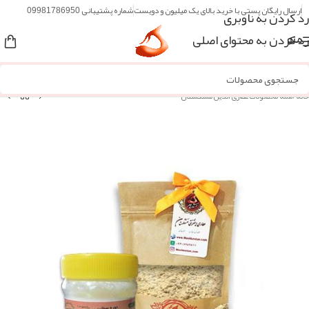
ارسال رایگان پستی با خرید بالای یک میلیون و دویست
شماره پشتیبانی 09981786950
رد کردن به ناوبری
رد کردن به محتوای اصلی
منو
خانه
/
همه محصولات عطاری آنلاین مُشکستان