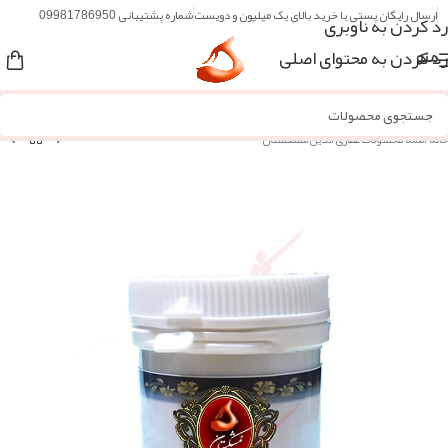
ارسال رایگان پستی با خرید بالای یک میلیون و دویست
شماره پشتیبانی 09981786950
رد کردن به ناوبری
رد کردن به محتوای اصلی
منو
خانه
/
همه محصولات عطاری آنلاین مُشکستان