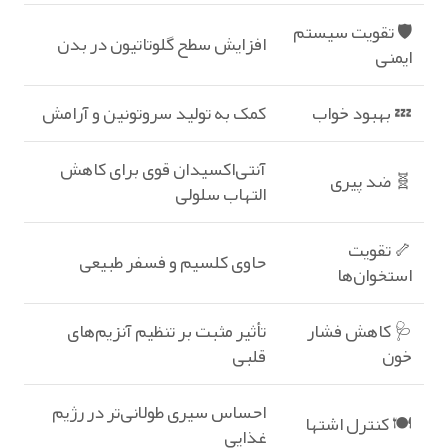
🛡️ تقویت سیستم
افزایش سطح گلوتاتیون در بدن
ایمنی
💤 بهبود خواب
کمک به تولید سروتونین و آرامش
آنتی‌اکسیدان قوی برای کاهش
🧬 ضد پیری
التهاب سلولی
🦴 تقویت
حاوی کلسیم و فسفر طبیعی
استخوان‌ها
🩺 کاهش فشار
تأثیر مثبت بر تنظیم آنزیم‌های
خون
قلبی
احساس سیری طولانی‌تر در رژیم
🍽️ کنترل اشتها
غذایی