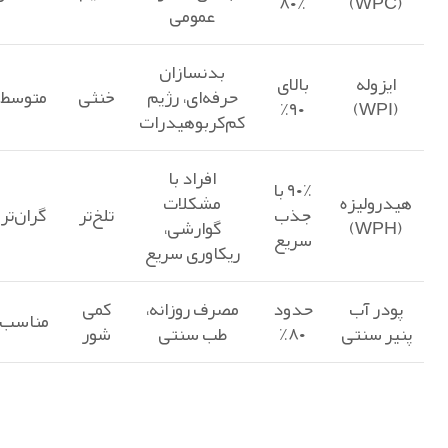
۸۰٪
(WPC)
عمومی
بدنسازان
ایزوله
بالای
حرفه‌ای، رژیم
خنثی
متوسط
۹۰٪
(WPI)
کم‌کربوهیدرات
افراد با
۹۰٪ با
هیدرولیزه
مشکلات
جذب
تلخ‌تر
گران‌تر
(WPH)
گوارشی،
سریع
ریکاوری سریع
پودر آب
حدود
مصرف روزانه،
کمی
مناسب
پنیر سنتی
۸۰٪
طب سنتی
شور