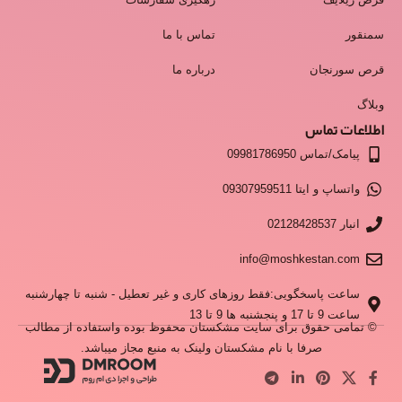
سمنقور
تماس با ما
قرص سورنجان
درباره ما
وبلاگ
اطلاعات تماس
پیامک/تماس 09981786950
واتساپ و ایتا 09307959511
انبار 02128428537
info@moshkestan.com
ساعت پاسخگویی:فقط روزهای کاری و غیر تعطیل - شنبه تا چهارشنبه
ساعت 9 تا 17 و پنجشنبه ها 9 تا 13
© تمامی حقوق برای سایت مشکستان محفوظ بوده واستفاده از مطالب
صرفا با نام مشکستان ولینک به منبع مجاز میباشد.