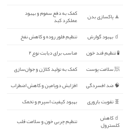
کمک به دفع سموم و بهبود
🧘 پاکسازی بدن
عملکرد کبد
🧃 بهبود گوارش
تنظیم فلور روده و کاهش نفخ
🧪 تنظیم قند خون
مناسب برای دیابت نوع ۲
🧖 سلامت پوست
کمک به تولید کلاژن و جوان‌سازی
🧠 ضد افسردگی
افزایش دوپامین و کاهش اضطراب
🧬 تقویت باروری
بهبود کیفیت اسپرم و تخمک
🧃 کاهش
تنظیم چربی خون و سلامت قلب
کلسترول