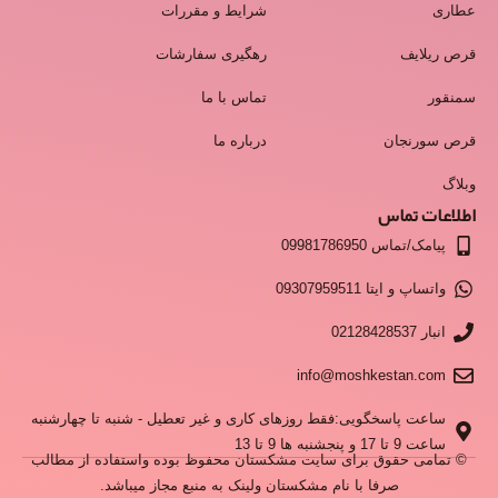
عطاری
شرایط و مقررات
قرص ریلایف
رهگیری سفارشات
سمنقور
تماس با ما
قرص سورنجان
درباره ما
وبلاگ
اطلاعات تماس
پیامک/تماس 09981786950
واتساپ و ایتا 09307959511
انبار 02128428537
info@moshkestan.com
ساعت پاسخگویی:فقط روزهای کاری و غیر تعطیل - شنبه تا چهارشنبه
ساعت 9 تا 17 و پنجشنبه ها 9 تا 13
© تمامی حقوق برای سایت مشکستان محفوظ بوده واستفاده از مطالب
صرفا با نام مشکستان ولینک به منبع مجاز میباشد.