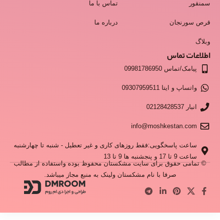
سمنقور
تماس با ما
قرص سورنجان
درباره ما
وبلاگ
اطلاعات تماس
پیامک/تماس 09981786950
واتساپ و ایتا 09307959511
انبار 02128428537
info@moshkestan.com
ساعت پاسخگویی:فقط روزهای کاری و غیر تعطیل - شنبه تا چهارشنبه
ساعت 9 تا 17 و پنجشنبه ها 9 تا 13
© تمامی حقوق برای سایت مشکستان محفوظ بوده واستفاده از مطالب
صرفا با نام مشکستان ولینک به منبع مجاز میباشد.