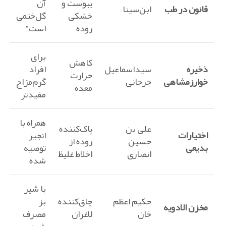
یبوست و
آن
قانون در طب
ابن‌سینا
خشکی
گل‌ختمی
روده
است”
برای
کاهش
ذخیره
سیداسماعیل
افراد
حرارت
خوارزمشاهی
جرجانی
گرم‌مزاج
معده
مفیدتر
همراه با
علی بن
پاک‌کننده
اختیارات
انجیر
حسین
روده از
بدیعی
توصیه
انصاری
اخلاط غلیظ
شده
با شیر
حکیم اعظم
چاق‌کننده
بز
مخزن الادویه
خان
لاغران
مصرف