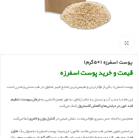
بزرگنمایی تصویر
پوست اسفرزه (50گرم)
قیمت و خرید پوست اسفرزه
پوست اسفرزه، یکی از مؤثرترین و طبیعی‌ترین منابع فیبر محلول در طب سنتی و مدرن است.
این ماده با جذب آب و تبدیل به حالت ژله‌ای، به‌ طور معجزه‌آسایی به
درمان یبوست، تنظیم
قند خون در دیابتی‌ها و کاهش کلسترول
کمک می‌کند.
همچنین با ایجاد حس سیری طولانی‌مدت، نقش مهمی در
کنترل وزن و لاغری
ایفا می‌کند.
بر اساس متون معتبر طب سنتی مانند «قانون» ابن‌سینا، پوست اسفرزه به‌عنوان یک
ملیّن
لطیف و مرطوب‌کننده روده شناخته شده و برای پاکسازی دستگاه گوارش و دفع سموم
به‌کار