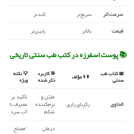
سرعت اثر
سریع‌تر
کندتر
قیمت
بالاتر
پایین‌تر
📚 پوست اسفرزه در کتب طب سنتی
تاریخی
📖 کتاب طب
🎯 کاربرد
💡 نکته
👨⚕️ مؤلف
سنتی
ذکر شده
ویژه
ملیّن و
تأکید بر
الحاوی
زکریای رازی
نرم‌کننده
مصرف با
شکم
آب سرد
درمان
“مصلح