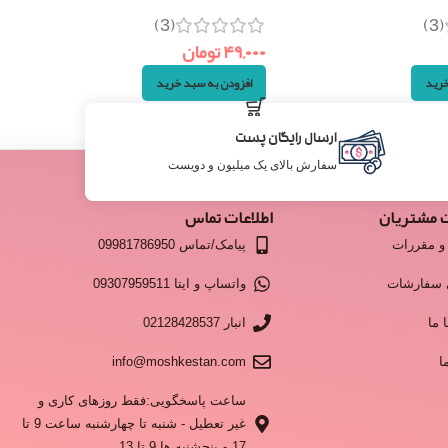
(3)
(3)
۴۹,۰۰۰
تومان
خرید
افزودن به سبد خرید
ارسال رایگان پست
سفارش بالای یک میلیون و دویست
 مشتریان
اطلاعات تماس
و مقررات
پیامک/تماس 09981786950
 سفارشات
واتساپ و ایتا 09307959511
 ما
انبار 02128428537
ا
info@moshkestan.com
ساعت پاسخگویی:فقط روزهای کاری و
غیر تعطیل - شنبه تا چهارشنبه ساعت 9 تا
17 و پنجشنبه ها 9 تا 13