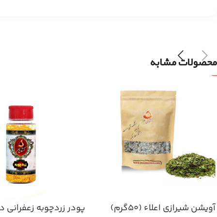
محصولات مشابه
آویشن شیرازی اعلاء (۵۰گرم)
پودر زردچوبه زعفرانی د