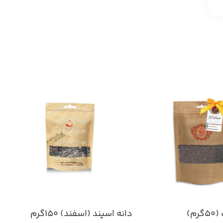
م)
دانه اسپند (اسفند) ۱۵۰گرم