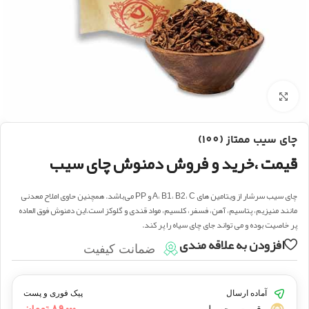
بزرگنمایی تصویر
چای سیب ممتاز (100)
قیمت ،خرید و فروش دمنوش چای سیب
چای سیب سرشار از ویتامین های A، B1، B2، C و PP می‌باشد. همچنین حاوی املاح معدنی
مانند منیزیم، پتاسیم، آهن، فسفر، کلسیم، مواد قندی و گلوکز است.این دمنوش فوق العاده
پر خاصیت بوده و می تواند جای چای سیاه را پر کند.
افزودن به علاقه مندی
ضمانت کیفیت
آماده ارسال
پیک فوری و پست