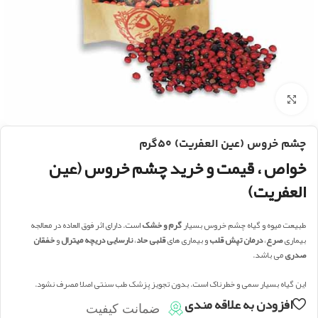
بزرگنمایی تصویر
چشم خروس (عین العفریت) ۵۰گرم
خواص ، قیمت و خرید چشم خروس (عین
العفریت)
طبیعت میوه و گیاه چشم خروس بسیار
گرم و خشک
است. دارای اثر فوق العاده در معالجه
بیماری
صرع
،
درمان تپش قلب
و بیماری های
قلبی حاد
،
نارسایی دریچه میترال
و
خفقان
صدری
می باشد.
این گیاه بسیار سمی و خطرناک است. بدون تجویز پزشک طب سنتی اصلا مصرف نشود.
افزودن به علاقه مندی
ضمانت کیفیت