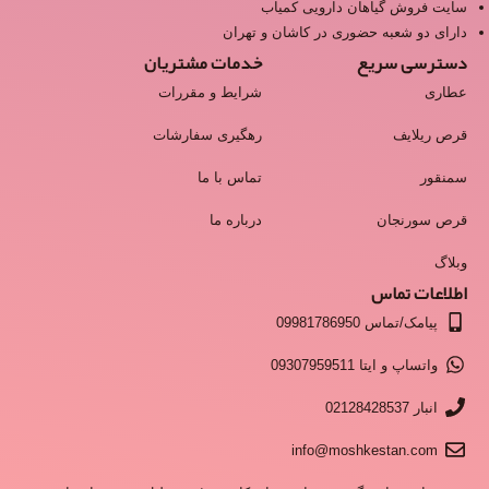
سایت فروش گیاهان دارویی کمیاب
دارای دو شعبه حضوری در کاشان و تهران
دسترسی سریع
خدمات مشتریان
عطاری
شرایط و مقررات
قرص ریلایف
رهگیری سفارشات
سمنقور
تماس با ما
قرص سورنجان
درباره ما
وبلاگ
اطلاعات تماس
پیامک/تماس 09981786950
واتساپ و ایتا 09307959511
انبار 02128428537
info@moshkestan.com