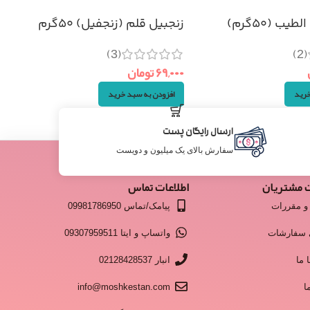
ب (۵۰گرم)
زنجبیل قلم (زنجفیل) ۵۰گرم
(3)
(2)
۶۹,۰۰۰
تومان
خرید
افزودن به سبد خرید
ارسال رایگان پست
سفارش بالای یک میلیون و دویست
 مشتریان
اطلاعات تماس
و مقررات
پیامک/تماس 09981786950
 سفارشات
واتساپ و ایتا 09307959511
 ما
انبار 02128428537
ا
info@moshkestan.com