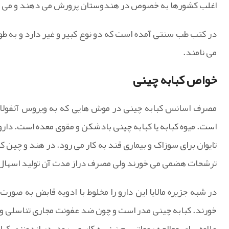
اغلب کشورها به خصوص در هندوستان پرورش می دهند و می ک
در کتب طب سنتی آمده است که دو نوع کبیر و غیر دارد و به طور
می نامند.
خواص کبابه چینی
مصرف اسانس کبابه چینی در موش هایی که به ویروس آنفولانزا
است. میوه کبابه یا کبابه چینی بادشکن و مقوی معده است. دارو
تایوان برای سوزاک و بیماری قند به کار می رود. در هند و چین ک
ترشحات هضمی می خورند ولی مصرف دراز مدت آن تولید اسهال
در شبه جزیره مالایا این دارو را مخلوط با ادویه قابض به صورت
خورند. کبابه چینی مدر است و چون ضد عفونت مجاری تناسلی و
علاوه برای معالجه روماتیسم نیز به کار می رود. در اندونزی کب