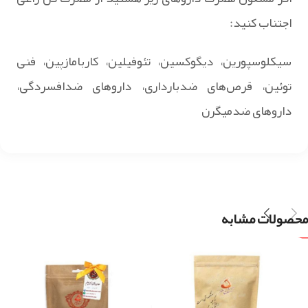
اجتناب کنید:
سیکلوسپورین، دیگوکسین، تئوفیلین، کاربامازپین، فنی
توئین، قرص‌های ضدبارداری، داروهای ضدافسردگی،
داروهای ضدمیگرن
محصولات مشابه