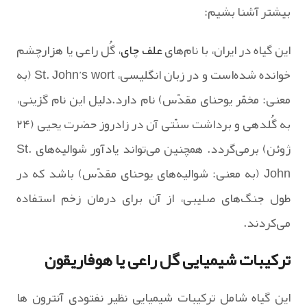
بیشتر آشنا بشیم:
این گیاه در ایران، با نام‌های
علف چای
، گُل راعی یا هزارچشم
خوانده شده‌است و در زبان انگلیسی، St. John’s wort (به
معنی: مخمّر یوحنای مقدّس) نام دارد.دلیل این نام گزینی،
به گُلدهی و برداشت سنّتی آن در زادروز حضرت یحیی (۲۴
ژوئن) برمی‌گردد. همچنین می‌تواند یادآور شوالیه‌های St.
John (به معنی: شوالیه‌های یوحنای مقدّس) باشد که در
طول جنگ‌های صلیبی، از آن برای درمان زخم استفاده
می‌کردند.
ترکیبات شیمیایی گل راعی یا هوفاریقون
این گیاه شامل ترکیبات شیمیایی نظیر نفتودی آنترون ها