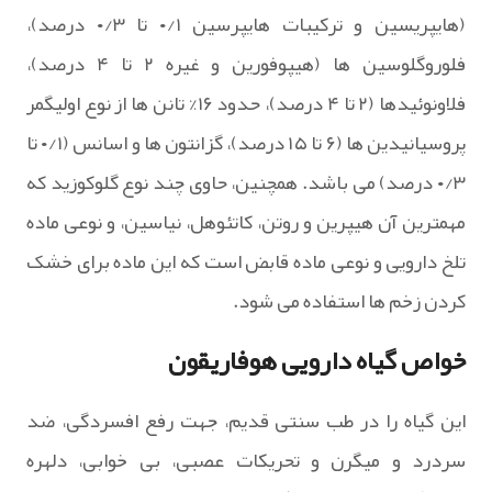
(هایپریسین و ترکیبات هایپرسین ۰/۱ تا ۰/۳ درصد)،
فلوروگلوسین ها (هیپوفورین و غیره ۲ تا ۴ درصد)،
فلاونوئیدها (۲ تا ۴ درصد)، حدود ۱۶% تانن ها از نوع اولیگمر
پروسیانیدین ها (۶ تا ۱۵ درصد)، گزانتون ها و اسانس (۰/۱ تا
۰/۳ درصد) می باشد. همچنین، حاوی چند نوع گلوکوزید که
مهمترین آن هیپرین و روتن، کاتئوهل، نیاسین، و نوعی ماده
تلخ دارویی و نوعی ماده قابض است که این ماده برای خشک
کردن زخم ها استفاده می شود.
خواص گیاه دارویی هوفاریقون
این گیاه را در طب سنتی قدیم، جهت رفع افسردگی، ضد
سردرد و میگرن و تحریکات عصبی، بی خوابی، دلهره