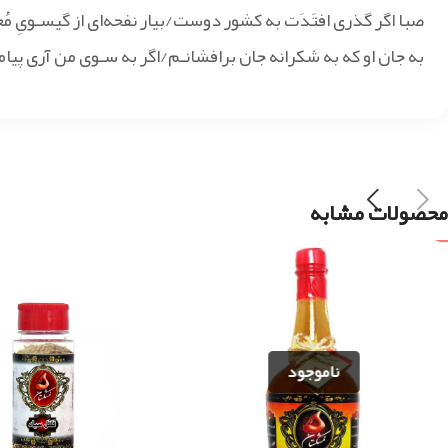
صبا اگر گذری افتَدَت به کشور دوست/بیار نفحه‌ای از گیسـویِ مُ
به جان او که به شکرانه جان برافشانـم/اگر به سـوی من آری پیام
محصولات مشابه