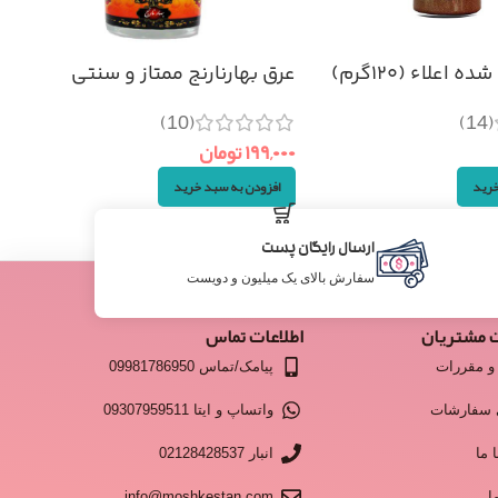
اعلاء (۱۲۰گرم)
عرق بهارنارنج ممتاز و سنتی
(1000cc)
(14)
(10)
۱۹۹,۰۰۰
تومان
خرید
افزودن به سبد خرید
ارسال رایگان پست
سفارش بالای یک میلیون و دویست
 مشتریان
اطلاعات تماس
و مقررات
پیامک/تماس 09981786950
 سفارشات
واتساپ و ایتا 09307959511
 ما
انبار 02128428537
ا
info@moshkestan.com