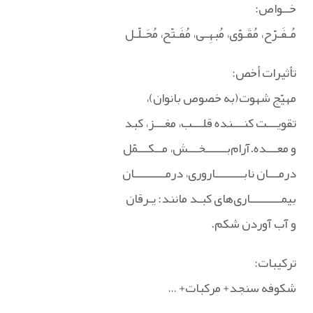
خــواص:
مُـفَـرّح، مُقَـوّی، مُبهِـی، مُفَـتّح، مُحَـلّـل
تأثیرات أخص:
مهیّج شهوت(به خصوص بانوان)،
تقویـــت‌ کنـــنده قلـــب، مغـــز، کبد
و معـــده.آرام‌بــــــخـــش، مــکـــمّل
درمـــان نابــــــــاروری، درمـــــــــان
بیمـــــــــاری‌های کبـد مانند: یـرقان
و آب آوردن شکم.
ترکیبات:
شکوفه سنجد+ مرکبات+ …