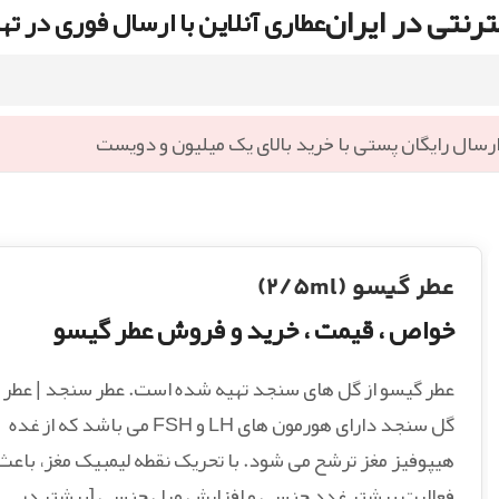
رنتی در ایران
عطاری آنلاین با ارسال فوری در ته
رسال رایگان پستی با خرید بالای یک میلیون و دویست
عطر گیسو (2/5ml)
خواص ، قیمت ، خرید و فروش عطر گیسو
عطر گیسو از گل های سنجد تهیه شده است. عطر سنجد | عطر
گل سنجد دارای هورمون های LH و FSH می باشد که از غده
هیپوفیز مغز ترشح می شود. با تحریک نقطه لیمبیک مغز، باعث
فعالیت بیشتر غدد جنسی و افزایش میل جنسی [بیشتر در