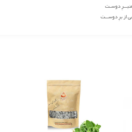
عنبــرِ دوسـت
ی از برِ دوســت