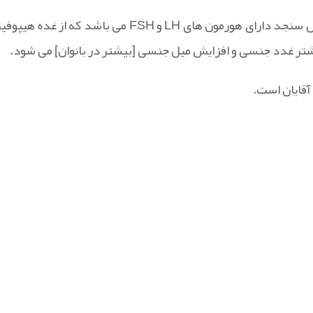
عطر گیسو از گل های سنجد تهیه شده است. عطر سنجد | عطر گل سنجد دارای هورمون های LH و FSH می باشد که از غده هیپ
یشتر غدد جنسی و افزایش میل جنسی [بیشتر در بانوان] می شود.
آقایان است.