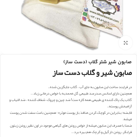
بزرگنمایی تصویر
صابون شیر شتر گلاب (دست ساز)
صابون شیر و گلاب دست ساز
در فرایند ساخت این صابون به جای آب ، گلاب جایگزین شده..
همچنین دارای اسانس صدرصد طبیعی گل محمدیه با خواص درمانی زیاد…
گلاب یک پاک کننده ی طبیعی همه کاره ست! ضد چین و چروک، شفاف کننده ، ضد التهاب و
آرامبخش پوسته..
قابضه؛ بنابراین در کوچک کردن منافذ باز پوست موثره ؛ همچنین باعث سفت شدن پوست
میشه.
ضمنا با مصرف این صابون میشه از خواص روغن های گیاهی موجود در اون نظیر روغن زیتون
فرابکر، روغن نارگیل و کرچک هم بهره برد…