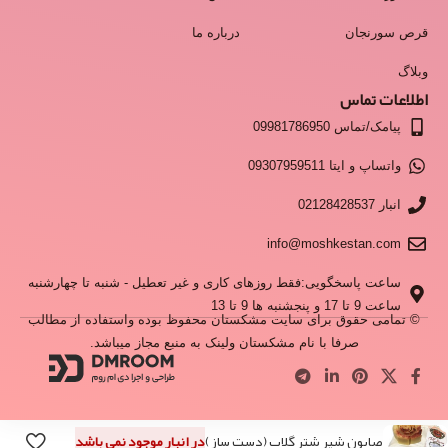
قرص سورنجان
درباره ما
وبلاگ
اطلاعات تماس
پیامک/تماس 09981786950
واتساپ و ایتا 09307959511
انبار 02128428537
info@moshkestan.com
ساعت پاسخگویی:فقط روزهای کاری و غیر تعطیل - شنبه تا چهارشنبه
ساعت 9 تا 17 و پنجشنبه ها 9 تا 13
© تمامی حقوق برای سایت مشکستان محفوظ بوده واستفاده از مطالب
صرفا با نام مشکستان ولینک به منبع مجاز میباشد.
صابون شیر شتر گلاب (دست ساز)
در انبار موجود نمی باشد