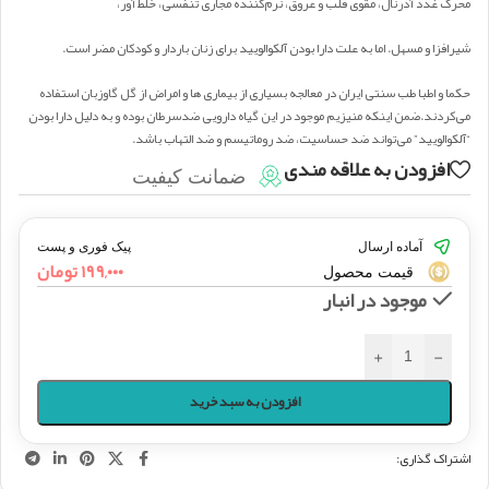
محرک غدد آدرنال، مقوی قلب و عروق، نرم‌کننده مجاری تنفسی، خلط ‌آور،
شیرافزا و مسهل. اما به علت دارا بودن آلکوالویید برای زنان باردار و کودکان مضر است.
حکما و اطبا طب سنتی ایران در معالجه بسیاری از بیماری ها و امراض از گل گاوزبان استفاده
می‌کردند.ضمن اینکه منیزیم موجود در این گیاه دارویی ضدسرطان بوده و به دلیل دارا بودن
“آلکوالویید” می‌تواند ضد حساسیت، ضد ‌روماتیسم و ضد التهاب باشد.
افزودن به علاقه مندی
ضمانت کیفیت
آماده ارسال
پیک فوری و پست
۱۹۹,۰۰۰
تومان
قیمت محصول
موجود در انبار
+
-
افزودن به سبد خرید
اشتراک گذاری: