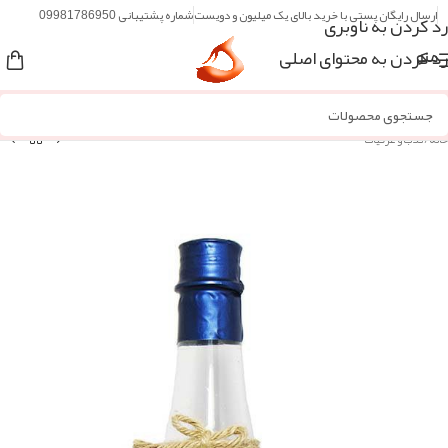
ارسال رایگان پستی با خرید بالای یک میلیون و دویست
شماره پشتیبانی 09981786950
رد کردن به ناوبری
رد کردن به محتوای اصلی
منو
خانه
/
گلاب و عرقیات