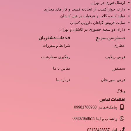
ارسال فوری در تهران
دارای جواز کسب از اتحادیه کسب و کار های مجازی
تولید کننده گلاب و عرقیات در فین کاشان
سایت فروش گیاهان دارویی کمیاب
دارای دو شعبه حضوری در کاشان و تهران
دسترسی سریع
خدمات مشتریان
عطاری
شرایط و مقررات
قرص ریلایف
رهگیری سفارشات
سمنقور
تماس با ما
قرص سورنجان
درباره ما
وبلاگ
اطلاعات تماس
پیامک/تماس 09981786950
واتساپ و ایتا 09307959511
انبار 02128428537