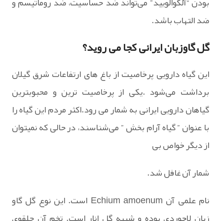
بودن “آلکوالویید” می‌تواند ضد حساسیت، ضد ‌روماتیسم و
ضد التهاب باشد.
گل گاوزبان ایرانی کجا می روید؟
این گیاه دارویی پرخاصیت از باغ های ارتفاعات شرق گیلان
برداشت می‌شود .یکی از پرخاصیت ترین و محبوبترین
گیاهان دارویی ایرانی به شمار می رود.اکثر مردم این گیاه را
با عنوان ” گیاه آرام بخش ” می‌شناسند، در حالی که نمیتوان
از دیگر خواص بی
شمار آن غافل شد.
نام علمی آن Echium amoenum است. این نوع گل گاو
زبان لاجوردی بوده و شبیه گل انار است. تخم آن حلقوی