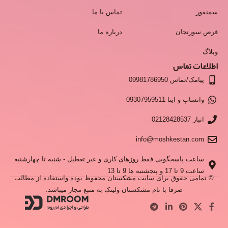
سمنقور
تماس با ما
قرص سورنجان
درباره ما
وبلاگ
اطلاعات تماس
پیامک/تماس 09981786950
واتساپ و ایتا 09307959511
انبار 02128428537
info@moshkestan.com
ساعت پاسخگویی:فقط روزهای کاری و غیر تعطیل - شنبه تا چهارشنبه
ساعت 9 تا 17 و پنجشنبه ها 9 تا 13
© تمامی حقوق برای سایت مشکستان محفوظ بوده واستفاده از مطالب
صرفا با نام مشکستان ولینک به منبع مجاز میباشد.