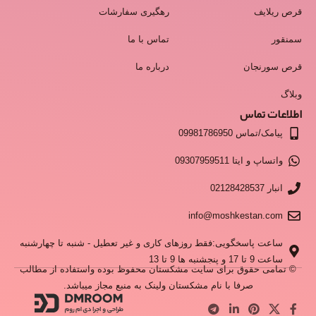
قرص ریلایف
رهگیری سفارشات
سمنقور
تماس با ما
قرص سورنجان
درباره ما
وبلاگ
اطلاعات تماس
پیامک/تماس 09981786950
واتساپ و ایتا 09307959511
انبار 02128428537
info@moshkestan.com
ساعت پاسخگویی:فقط روزهای کاری و غیر تعطیل - شنبه تا چهارشنبه
ساعت 9 تا 17 و پنجشنبه ها 9 تا 13
© تمامی حقوق برای سایت مشکستان محفوظ بوده واستفاده از مطالب
صرفا با نام مشکستان ولینک به منبع مجاز میباشد.