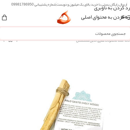
ارسال رایگان پستی با خرید بالای یک میلیون و دویست
شماره پشتیبانی 09981786950
رد کردن به ناوبری
رد کردن به محتوای اصلی
منو
خانه
/
همه محصولات عطاری آنلاین مُشکستان