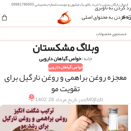
ارسال رایگان پستی با خرید بالای یک میلیون و دویست
شماره پشتیبانی 09981786950
رد کردن به ناوبری
رد کردن به محتوای اصلی
منو
وبلاگ مشکستان
خانه
/
خواص گیاهان دارویی
خواص گیاهان دارویی
معجزه روغن براهمی و روغن نارگیل برای
تقویت مو
0
M0jt@b@
در تاریخ مرداد 28, 1402