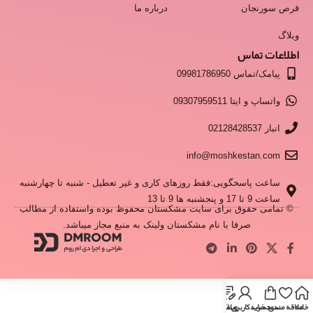
قرص سورنجان
درباره ما
وبلاگ
اطلاعات تماس
پیامک/تماس 09981786950
واتساپ و ایتا 09307959511
انبار 02128428537
info@moshkestan.com
ساعت پاسخگویی:فقط روزهای کاری و غیر تعطیل - شنبه تا چهارشنبه
ساعت 9 تا 17 و پنجشنبه ها 9 تا 13
© تمامی حقوق برای سایت مشکستان محفوظ بوده واستفاده از مطالب
صرفا با نام مشکستان ولینک به منبع مجاز میباشد.
خانه
علاقه مندی
سبد خرید
وبلاگ
حساب کاربری من