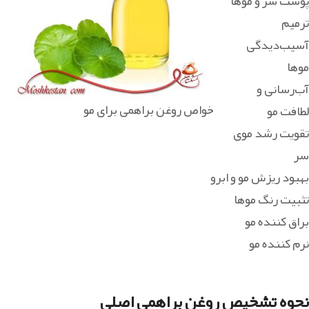
پوست سر و موها
ترمیم
آسیب‌دیدگی
موها
آب‌رسانی و
خواص روغن براهمی برای مو
لطافت مو
تقویت رشد موی
سر
بهبود ریزش مو و ابرو
تثبیت رنگ موها
براق کننده مو
نرم کننده مو
نحوه تشخیص روغن براهمی اصلی