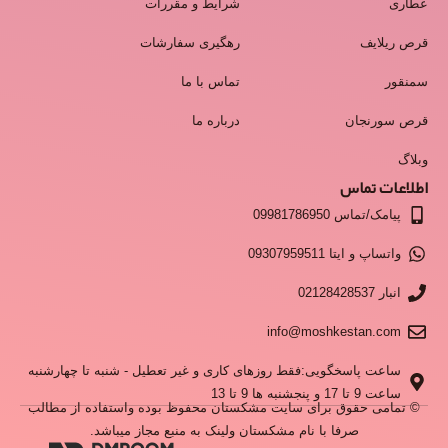
عطاری
شرایط و مقررات
قرص ریلایف
رهگیری سفارشات
سمنقور
تماس با ما
قرص سورنجان
درباره ما
وبلاگ
اطلاعات تماس
پیامک/تماس 09981786950
واتساپ و ایتا 09307959511
انبار 02128428537
info@moshkestan.com
ساعت پاسخگویی:فقط روزهای کاری و غیر تعطیل - شنبه تا چهارشنبه
ساعت 9 تا 17 و پنجشنبه ها 9 تا 13
© تمامی حقوق برای سایت مشکستان محفوظ بوده واستفاده از مطالب
صرفا با نام مشکستان ولینک به منبع مجاز میباشد.