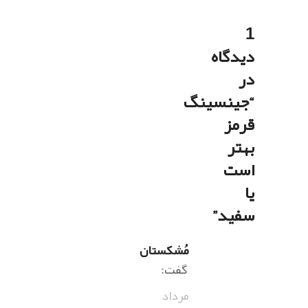
1
دیدگاه
در
“
جینسینگ
قرمز
بهتر
است
یا
سفید
”
مُشکستان
گفت:
مرداد