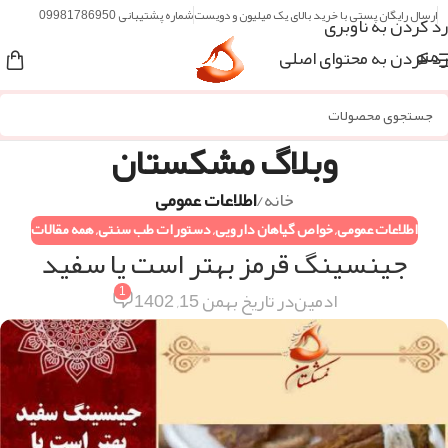
ارسال رایگان پستی با خرید بالای یک میلیون و دویست
شماره پشتیبانی 09981786950
رد کردن به ناوبری
رد کردن به محتوای اصلی
منو
وبلاگ مشکستان
خانه
/
اطلاعات عمومی
اطلاعات عمومی
,
خواص گیاهان دارویی
,
دستورات طب سنتی
,
همه مقالات
جینسینگ قرمز بهتر است یا سفید
1
ادمین
در تاریخ بهمن 15, 1402