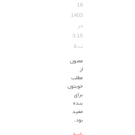
19,
1403
در
3:15
ب.ظ
ممنون
از
مطلب
خوبتون
برای
بنده
مفید
بود.
پاسخ