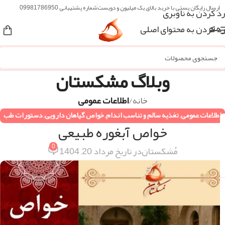
ارسال رایگان پستی با خرید بالای یک میلیون و دویست
شماره پشتیبانی 09981786950
رد کردن به ناوبری
رد کردن به محتوای اصلی
منو
وبلاگ مشکستان
خانه
/
اطلاعات عمومی
اطلاعات عمومی
,
تغذیه سالم و تناسب اندام
,
خواص گیاهان دارویی
,
دستورات طب
خواص آبغوره طبیعی
سنتی
,
همه مقالات
0
مُشکستان
در تاریخ مرداد 20, 1404