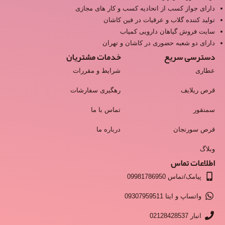
دارای جواز کسب از اتحادیه کسب و کار های مجازی
تولید کننده گلاب و عرقیات در فین کاشان
سایت فروش گیاهان دارویی کمیاب
دارای دو شعبه حضوری در کاشان و تهران
دسترسی سریع
خدمات مشتریان
عطاری
شرایط و مقررات
قرص ریلایف
رهگیری سفارشات
سمنقور
تماس با ما
قرص سورنجان
درباره ما
وبلاگ
اطلاعات تماس
پیامک/تماس 09981786950
واتساپ و ایتا 09307959511
انبار 02128428537