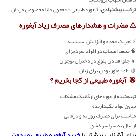
ترکیب پیشنهادی:
آبغوره طبیعی + معجون مانا مخصوص مردان
⚠️ مضرات و هشدارهای مصرف زیاد آبغوره
⚡ تحریک معده و افزایش اسیدیته
🧠 ضعف اعصاب در افراد سردمزاج
👧 جلو افتادن بلوغ در دختران نوجوان
🩸 قاعده‌آور بودن برای زنان
🎯 آبغوره طبیعی از کجا بخریم ؟
‏تهیه‌شده از غوره‌های ارگانیک مشکات
بدون مواد نگهدارنده
مناسب برای مصرف روزانه و درمانی
ارسال به سراسر کشور
برای آشنایی بیشتر یا
خرید آبغوره طبیعی و بدون