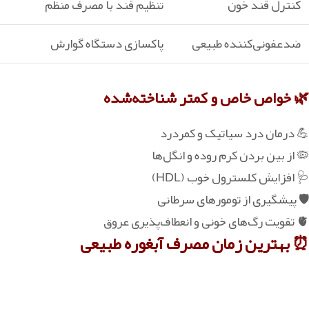
کنترل قند خون
تنظیم قند با مصرف منظم
ضدعفونی‌کننده طبیعی
پاکسازی دستگاه گوارش
🌿 خواص خاص و کمتر شناخته‌شده
💪 درمان درد سیاتیک و کمردرد
🦠 از بین بردن کرم روده و انگل‌ها
🩺 افزایش کلسترول خوب (HDL)
🛡️ پیشگیری از تومورهای سرطانی
🫀 تقویت رگ‌های خونی و انعطاف‌پذیری عروق
⏰ بهترین زمان مصرف آبغوره طبیعی