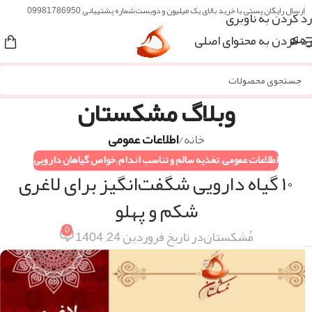
ارسال رایگان پستی با خرید بالای یک میلیون و دویست
شماره پشتیبانی 09981786950
رد کردن به ناوبری
رد کردن به محتوای اصلی
منو
وبلاگ مشکستان
خانه
/
اطلاعات عمومی
اطلاعات عمومی
,
تغذیه سالم و تناسب اندام
,
خواص گیاهان دارویی
۱۰ گیاه دارویی شگفت‌انگیز برای لاغری
شکم و پهلو
0
مُشکستان
در تاریخ فروردین 24, 1404