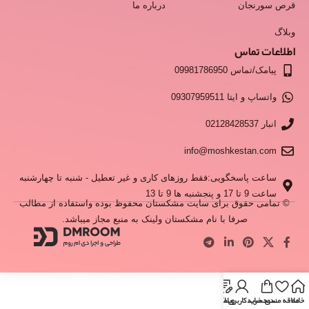
قرص سورنجان
درباره ما
وبلاگ
اطلاعات تماس
پیامک/تماس 09981786950
واتساپ و ایتا 09307959511
انبار 02128428537
info@moshkestan.com
ساعت پاسخگویی:فقط روزهای کاری و غیر تعطیل - شنبه تا چهارشنبه
ساعت 9 تا 17 و پنجشنبه ها 9 تا 13
© تمامی حقوق برای سایت مشکستان محفوظ بوده واستفاده از مطالب
صرفا با نام مشکستان ولینک به منبع مجاز میباشد.
خانه
علاقه مندی
سبد خرید
وبلاگ
حساب کاربری من