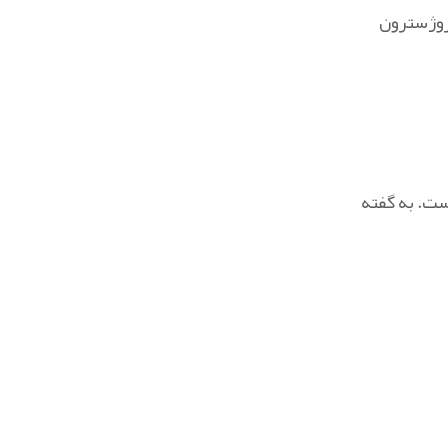
روژسترون
ست. به گفته