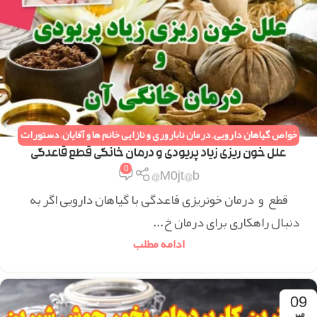
خواص گیاهان دارویی
,
درمان ناباروری و نازایی خانم ها و آقایان
,
دستورات
طب سنتی
,
همه مقالات
علل خون ریزی زیاد پریودی و درمان خانگی قطع قاعدگی
0
M0jt@b@
قطع و درمان خونریزی قاعدگی با گیاهان دارویی اگر به
دنبال راهکاری برای درمان خ...
ادامه مطلب
09
مهر