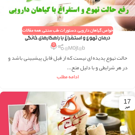
خواص گیاهان دارویی
,
دستورات طب سنتی
,
همه مقالات
درمان تهوع و استفراغ با راهکارهای خانگی
0
M0jt@b@
حالت تهوع پدیده ای نیست که از قبل قابل پیشبینی باشد و
در هر شرایطی و با دلیل متع...
ادامه مطلب
17
مهر