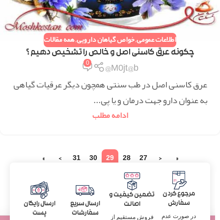
اطلاعات عمومی
,
خواص گیاهان دارویی
,
همه مقالات
چکونه عرق کاسنی اصل و خالص را تشخیص دهیم ؟
0
M0jt@b@
عرق کاسنی اصل در طب سنتی همچون دیگر عرقیات گیاهی
به عنوان دارو جهت درمان و یا پی...
ادامه مطلب
»
›
31
30
29
28
27
‹
«
مرجوع کردن
تضمین کیفیت و
سفارش
ارسال سریع
ارسال رایگان
اصالت
سفارشات
پست
در صورت عدم
فروش مستقیم از