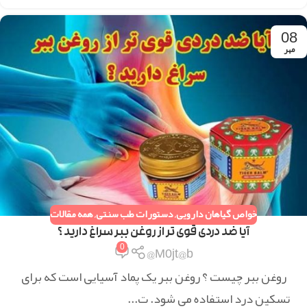
08
مهر
خواص گیاهان دارویی
,
دستورات طب سنتی
,
همه مقالات
آیا ضد دردی قوی تر از روغن ببر سراغ دارید ؟
0
M0jt@b@
روغن ببر چیست ؟ روغن ببر یک پماد آسیایی است که برای
تسکین درد استفاده می شود. ت...