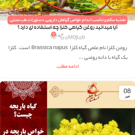
تغذیه سالم و تناسب اندام
,
خواص گیاهان دارویی
,
دستورات طب سنتی
,
همه مقالات
آیا میدانید روغن گیاهی کلزا چه استفاده ای دارد ؟
0
M0jt@b@
روغن کلزا نام علمی گیاه کلزا Brassica napus است ، کلزا
یک گیاه با دانه روغنی ...
ادامه مطلب
08
مهر