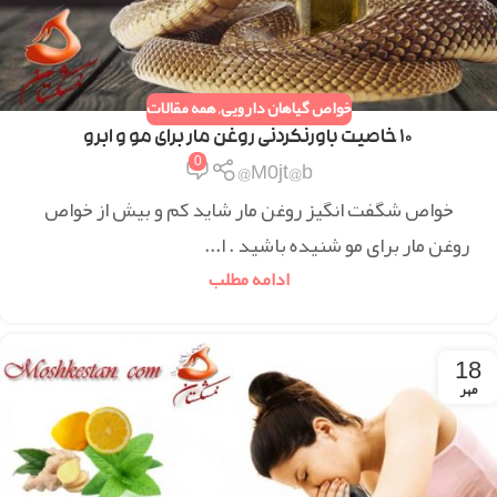
خواص گیاهان دارویی
,
همه مقالات
۱۰ خاصیت باورنکردنی روغن مار برای مو و ابرو
0
M0jt@b@
خواص شگفت انگیز روغن مار شاید کم و بیش از خواص
روغن مار برای مو شنیده باشید . ا...
ادامه مطلب
18
مهر