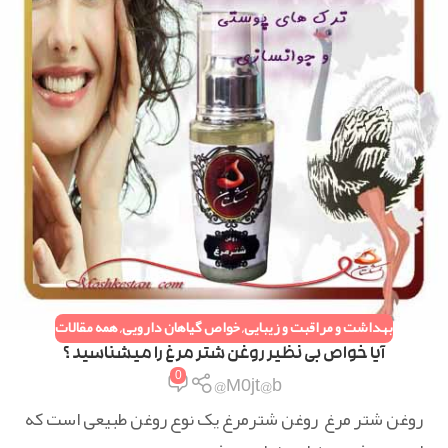
بهداشت و مراقبت و زیبایی
,
خواص گیاهان دارویی
,
همه مقالات
آیا خواص بی نظیر روغن شتر مرغ را میشناسید ؟
0
M0jt@b@
روغن شتر مرغ روغن شترمرغ یک نوع روغن طبیعی است که