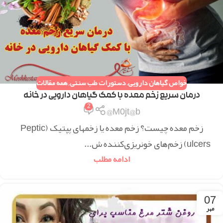
خواص گیاهان دارویی
,
دستورات طب سنتی
,
همه مقالات
درمان سریع زخم معده با کمک گیاهان دارویی در خانه
2
M0jt@b@
زخم معده چیست؟ زخم معده یا زخمهای پپتیک (Peptic
ulcers) زخم‌های خونریزی‌کننده ش...
ادامه مطلب
07
مهر