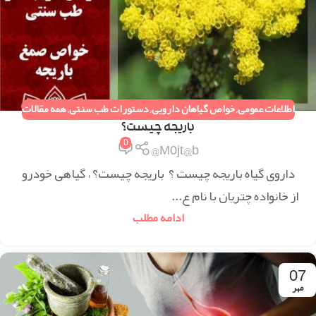
اطلاعات عمومی
,
خواص گیاهان دارویی
,
دستورات طب سنتی
,
همه مقالات
باریجه چیست؟
0
M0jt@b@
داروی گیاه باریجه چیست ؟ باریجه چیست؟ ، گیاهی خودرو
از خانواده چتریان با نام ع...
ادامه مطلب
07
مهر