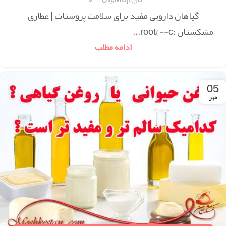
گیاهان دارویی مفید برای سلامت پروستات | عطاری
مشکستان :root{ --c...
ادامه مطلب
05
مهر