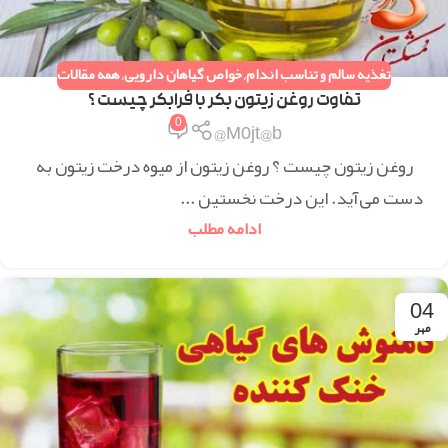
تغذیه سالم و تناسب اندام
,
خواص گیاهان دارویی
,
همه مقالات
تفاوت روغن زیتون بکر با فرابکر چیست ؟
0
M0jt@b@
روغن زیتون چیست ؟ روغن زیتون از میوه درخت زیتون به
دست می‌آید. این درخت نخستین ...
ادامه مطلب
04
مهر