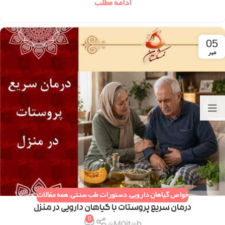
ادامه مطلب
05
مهر
خواص گیاهان دارویی
,
دستورات طب سنتی
,
همه مقالات
درمان سریع پروستات با گیاهان دارویی در منزل
0
M0jt@b@