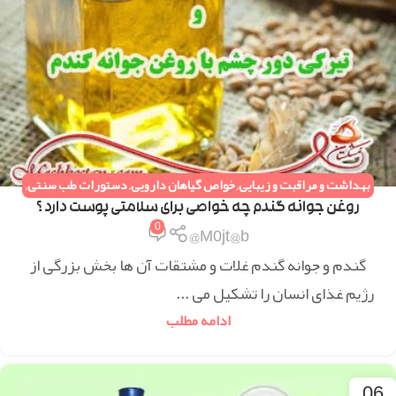
بهداشت و مراقبت و زیبایی
,
خواص گیاهان دارویی
,
دستورات طب سنتی
,
همه مقالات
روغن جوانه گندم چه خواصی برای سلامتی پوست دارد ؟
0
M0jt@b@
گندم و جوانه گندم غلات و مشتقات آن ها بخش بزرگی از
رژیم غذای انسان را تشکیل می ...
ادامه مطلب
06