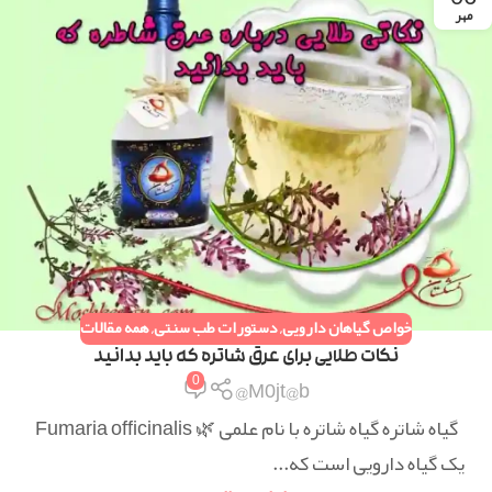
مهر
خواص گیاهان دارویی
,
دستورات طب سنتی
,
همه مقالات
نکات طلایی برای عرق شاتره که باید بدانید
0
M0jt@b@
گیاه شاتره گیاه شاتره با نام علمی 🌿 Fumaria officinalis
یک گیاه دارویی است که...