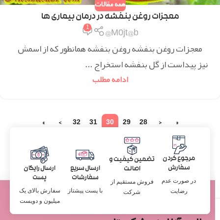
همه مقالات
معجزات روغن بنفشه در درمان بیماری ها
1
M0jt@b@
معجزات روغن بنفشه روغن بنفشه همانطور که از اسمش
نیز پیداست از گل بنفشه استخراج ...
ادامه مطلب
»
›
32
31
30
29
28
‹
«
مرجوع کردن
تضمین کیفیت و
سفارش
ارسال سریع
ارسال رایگان
اصالت
سفارشات
پست
در صورت عدم
فروش مستقیم از
با پست پیشتاز
سفارش بالای یک
رضایت
شرکت
میلیون و دویست