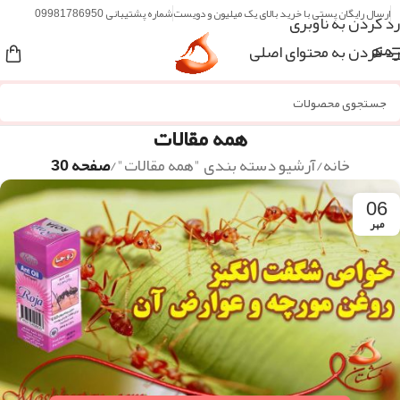
ارسال رایگان پستی با خرید بالای یک میلیون و دویست
شماره پشتیبانی 09981786950
رد کردن به ناوبری
رد کردن به محتوای اصلی
منو
همه مقالات
خانه
/
آرشیو دسته بندی "همه مقالات"
/
صفحه 30
06
مهر