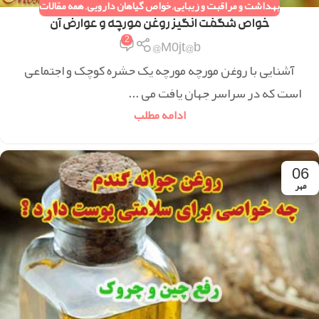
بهداشت و مراقبت و زیبایی
,
خواص گیاهان دارویی
,
همه مقالات
خواص شگفت انگیز روغن مورچه و عوارض آن
2
M0jt@b@
آشنایی با روغن مورچه مورچه یک حشره کوچک و اجتماعی
است که در سراسر جهان یافت می ...
ادامه مطلب
06
مهر