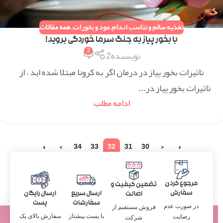
تغذیه سالم و تناسب اندام
,
عود و بخورات
,
همه مقالات
با بخور پیاز به جنگ سرما خوردگی بروید!
3
نویسنده2
تاثیرات بخور پیاز در درمان اگر به کرونا مبتلا شده اید ، از
تاثیرات بخور پیاز در...
ادامه مطلب
»
›
34
33
32
31
30
‹
«
مرجوع کردن
تضمین کیفیت و
سفارش
ارسال سریع
ارسال رایگان
اصالت
سفارشات
پست
در صورت عدم
فروش مستقیم از
با پست پیشتاز
سفارش بالای یک
رضایت
شرکت