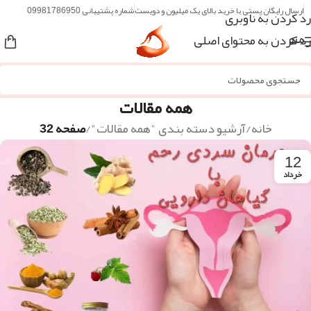
ارسال رایگان پستی با خرید بالای یک میلیون و دویست
شماره پشتیبانی 09981786950
رد کردن به ناوبری
رد کردن به محتوای اصلی
منو
همه مقالات
خانه
/
آرشیو دسته بندی "همه مقالات"
/
صفحه 32
12
خرداد