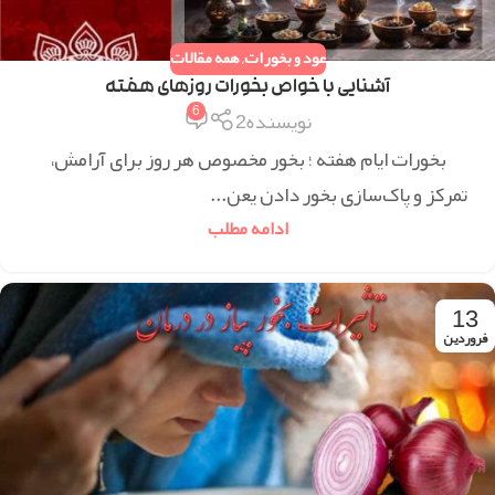
عود و بخورات
,
همه مقالات
آشنایی با خواص بخورات روزهای هفته
6
نویسنده2
بخورات ایام هفته ؛ بخور مخصوص هر روز برای آرامش،
تمرکز و پاک‌سازی بخور دادن یعن...
ادامه مطلب
13
فروردین