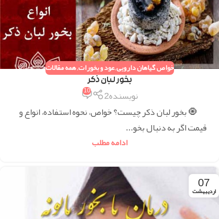
خواص گیاهان دارویی
,
عود و بخورات
,
همه مقالات
بخور لبان ذکر
10
نویسنده2
🧿 بخور لبان ذکر چیست؟ خواص، نحوه استفاده، انواع و
قیمت اگر به دنبال بخو...
ادامه مطلب
07
اردیبهشت