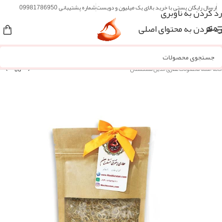
ارسال رایگان پستی با خرید بالای یک میلیون و دویست
شماره پشتیبانی 09981786950
رد کردن به ناوبری
رد کردن به محتوای اصلی
منو
خانه
/
همه محصولات عطاری آنلاین مُشکستان