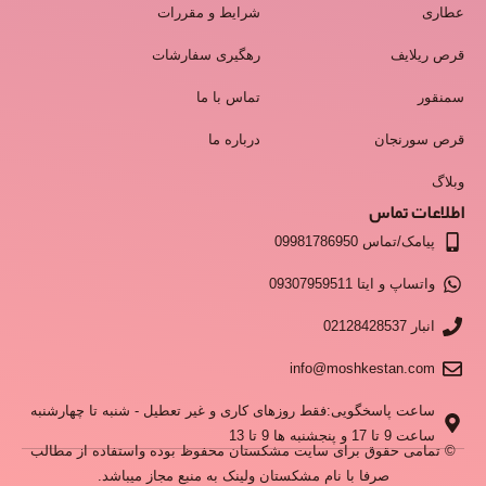
عطاری
شرایط و مقررات
قرص ریلایف
رهگیری سفارشات
سمنقور
تماس با ما
قرص سورنجان
درباره ما
وبلاگ
اطلاعات تماس
پیامک/تماس 09981786950
واتساپ و ایتا 09307959511
انبار 02128428537
info@moshkestan.com
ساعت پاسخگویی:فقط روزهای کاری و غیر تعطیل - شنبه تا چهارشنبه
ساعت 9 تا 17 و پنجشنبه ها 9 تا 13
© تمامی حقوق برای سایت مشکستان محفوظ بوده واستفاده از مطالب
صرفا با نام مشکستان ولینک به منبع مجاز میباشد.