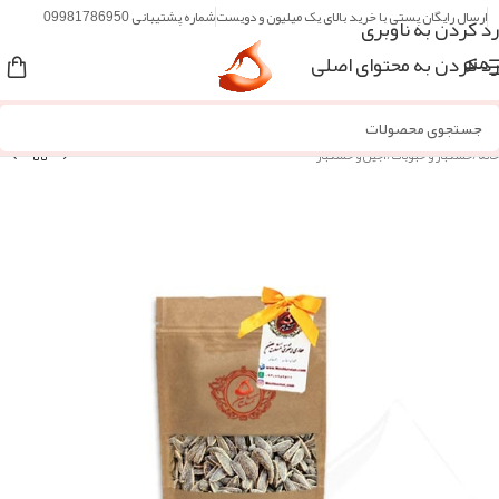
ارسال رایگان پستی با خرید بالای یک میلیون و دویست
شماره پشتیبانی 09981786950
رد کردن به ناوبری
رد کردن به محتوای اصلی
منو
خانه
/
خشکبار و حبوبات
/
آجیل و خشکبار