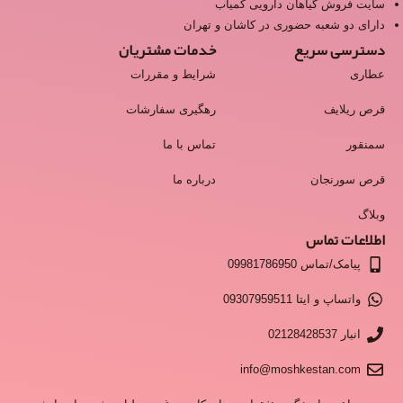
سایت فروش گیاهان دارویی کمیاب
دارای دو شعبه حضوری در کاشان و تهران
دسترسی سریع
خدمات مشتریان
عطاری
شرایط و مقررات
قرص ریلایف
رهگیری سفارشات
سمنقور
تماس با ما
قرص سورنجان
درباره ما
وبلاگ
اطلاعات تماس
پیامک/تماس 09981786950
واتساپ و ایتا 09307959511
انبار 02128428537
info@moshkestan.com