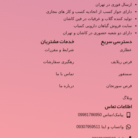
ارسال فوری در تهران
دارای جواز کسب از اتحادیه کسب و کار های مجازی
تولید کننده گلاب و عرقیات در فین کاشان
سایت فروش گیاهان دارویی کمیاب
دارای دو شعبه حضوری در کاشان و تهران
دسترسی سریع
خدمات مشتریان
عطاری
شرایط و مقررات
قرص ریلایف
رهگیری سفارشات
سمنقور
تماس با ما
قرص سورنجان
درباره ما
وبلاگ
اطلاعات تماس
پیامک/تماس 09981786950
واتساپ و ایتا 09307959511