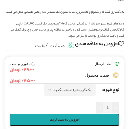
با پاکسازی کبد ما از سموم و کلسترول بد به عنوان یک عنصر سم زدایی طبیعی عمل می کند.
دانه های قهوه سبز سرشار از ترکیباتی مانند گاما-آمینوبوتیریک اسید (GABA) ، اپی
گالوکاتچین گالات و تئوفیلین است که به تأخیر در علائم پیری مانند چین و چروک کمک می
کند و باعث ماندگاری پوست ما نیز می شود.
افزودن به علاقه مندی
ضمانت کیفیت
آماده ارسال
پیک فوری و پست
۲۴۹,۰۰۰
تومان
–
قیمت محصول
۲۴۵,۰۰۰
تومان
نوع قهوه
+
-
افزودن به سبد خرید