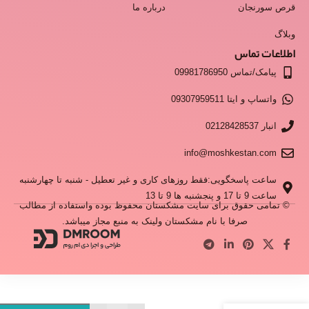
قرص سورنجان
درباره ما
وبلاگ
اطلاعات تماس
پیامک/تماس 09981786950
واتساپ و ایتا 09307959511
انبار 02128428537
info@moshkestan.com
ساعت پاسخگویی:فقط روزهای کاری و غیر تعطیل - شنبه تا چهارشنبه
ساعت 9 تا 17 و پنجشنبه ها 9 تا 13
© تمامی حقوق برای سایت مشکستان محفوظ بوده واستفاده از مطالب
صرفا با نام مشکستان ولینک به منبع مجاز میباشد.