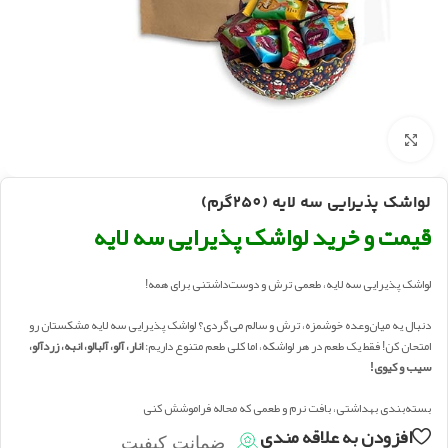
بزرگنمایی تصویر
لواشک پذیرایی سه لایه (250گرم)
قیمت و خرید لواشک پذیرایی
سه لایه
لواشک پذیرایی سه لایه، طعمی ترش و دوست‌داشتنی برای همه!
دنبال یه میان‌وعده خوشمزه، ترش و سالم می‌گردی؟ لواشک پذیرایی سه لایه مشکستان رو
امتحان کن! فقط یک طعم در هر لواشکه، اما کلی طعم متنوع داریم:
انار، آلو، آلبالو، انبه، زردآلو،
سیب و کیوی!
بسته‌بندی بهداشتی، بافت نرم و طعمی که محاله فراموشش کنی
افزودن به علاقه مندی
ضمانت کیفیت