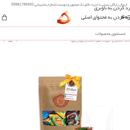
ارسال رایگان پستی با خرید بالای یک میلیون و دویست
شماره پشتیبانی 09981786950
رد کردن به ناوبری
رد کردن به محتوای اصلی
منو
خانه
/
خشکبار و حبوبات
/
میوه خشک و چیپس میوه