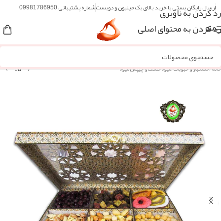
ارسال رایگان پستی با خرید بالای یک میلیون و دویست
شماره پشتیبانی 09981786950
رد کردن به ناوبری
رد کردن به محتوای اصلی
منو
خانه
/
خشکبار و حبوبات
/
میوه خشک و چیپس میوه