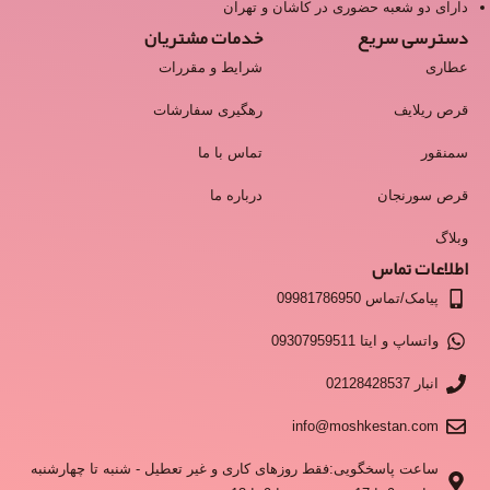
دارای دو شعبه حضوری در کاشان و تهران
دسترسی سریع
خدمات مشتریان
عطاری
شرایط و مقررات
قرص ریلایف
رهگیری سفارشات
سمنقور
تماس با ما
قرص سورنجان
درباره ما
وبلاگ
اطلاعات تماس
پیامک/تماس 09981786950
واتساپ و ایتا 09307959511
انبار 02128428537
info@moshkestan.com
ساعت پاسخگویی:فقط روزهای کاری و غیر تعطیل - شنبه تا چهارشنبه