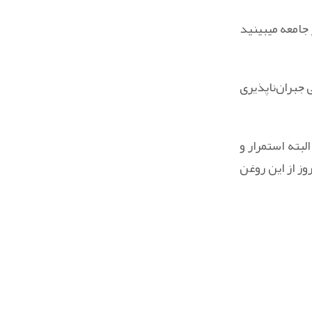
 جامعه میبینید
جبران‌ناپذیری
بته استمرار و
ز از این روغن