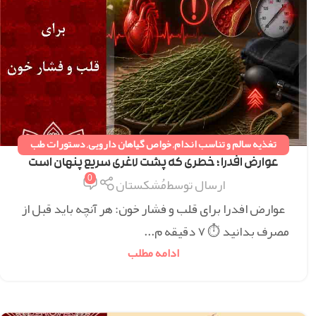
تغذیه سالم و تناسب اندام
,
خواص گیاهان دارویی
,
دستورات طب
سنتی
,
همه مقالات
عوارض افدرا ؛ خطری که پشت لاغری سریع پنهان است
0
ارسال توسط
مُشکستان
عوارض افدرا برای قلب و فشار خون: هر آنچه باید قبل از
مصرف بدانید ⏱ ۷ دقیقه م...
ادامه مطلب