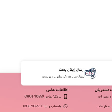
ارسال رایگان پست
سفارش بالای یک میلیون و دویست
 مشتریان
اطلاعات تماس
و مقررات
پیامک/تماس 09981786950
 سفارشات
واتساپ و ایتا 09307959511