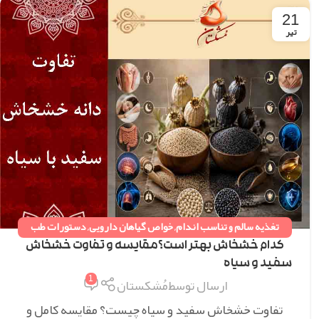
21
تیر
تغذیه سالم و تناسب اندام
,
خواص گیاهان دارویی
,
دستورات طب
سنتی
,
همه مقالات
کدام خشخاش بهتر است؟مقایسه و تفاوت خشخاش
سفید و سیاه
1
ارسال توسط
مُشکستان
تفاوت خشخاش سفید و سیاه چیست؟ مقایسه کامل و