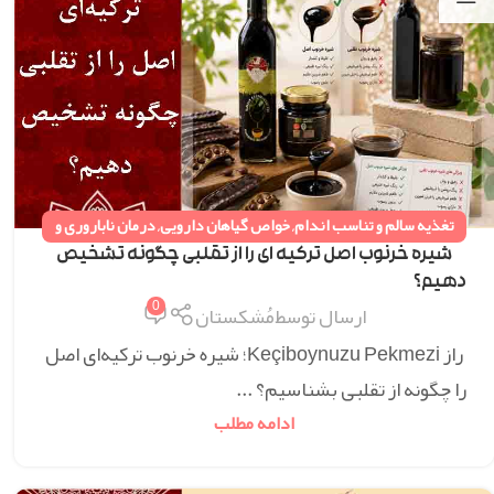
تغذیه سالم و تناسب اندام
,
خواص گیاهان دارویی
,
درمان ناباروری و
نازایی خانم ها و آقایان
,
دستورات طب سنتی
,
همه مقالات
شیره خرنوب اصل ترکیه ای را از تقلبی چگونه تشخیص
دهیم؟
0
ارسال توسط
مُشکستان
راز Keçiboynuzu Pekmezi؛ شیره خرنوب ترکیه‌ای اصل
را چگونه از تقلبی بشناسیم؟ ...
ادامه مطلب